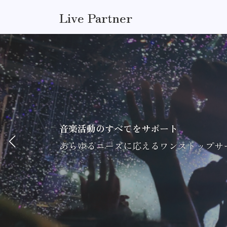
コ
ナ
Live Partner
ン
ビ
テ
ゲ
ン
ー
ツ
シ
へ
ョ
ス
ン
キ
に
ッ
移
プ
動
音楽活動のすべてをサポート
音楽活動のすべてをサポート
音楽活動のすべてをサポート
あらゆるニーズに応えるワンストップサ
あらゆるニーズに応えるワンストップサ
あらゆるニーズに応えるワンストップサ