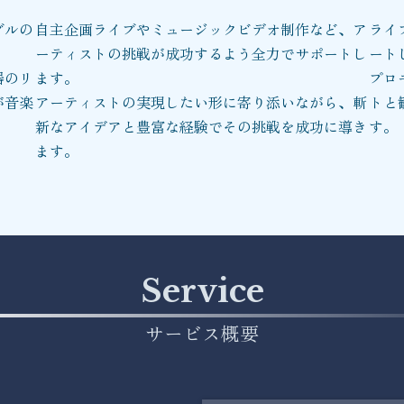
ブルの
自主企画ライブやミュージックビデオ制作など、ア
ライ
ーティストの挑戦が成功するよう全力でサポートし
ート
器のリ
ます。
プロ
が音楽
アーティストの実現したい形に寄り添いながら、斬
トと
新なアイデアと豊富な経験でその挑戦を成功に導き
す。
ます。
Service
サービス概要