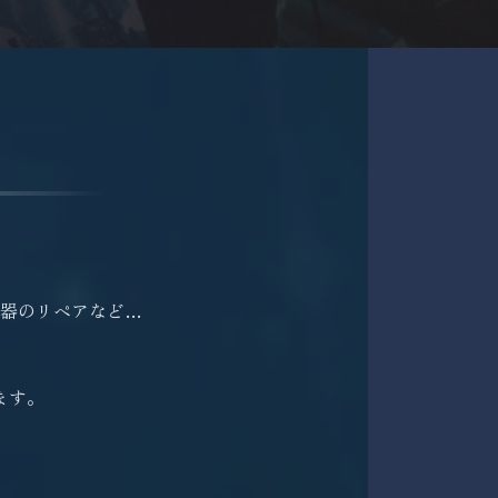
。
器のリペアなど…
ます。