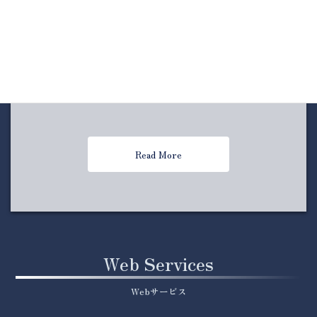
ライブイベントの企画・運営を一緒に進め、成功へと
導きます。出演交渉から自主企画のサポートまで、ア
ーティストのライブ活動を共にバックアップします。
はじめての自主企画やはじめてのライブの方でも安心
して挑戦できるよう、手厚くサポートします。
Read More
Web Services
Webサービス