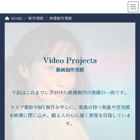
コ
ナ
Live Partner
ン
ビ
テ
ゲ
HOME
制作実績
映像制作実績
ン
ー
ツ
シ
へ
ョ
ス
ン
キ
に
ッ
移
Video
Projects
プ
動
動画制作実績
下記はこれまでに手がけた映像制作の実績の一例です。
ライブ撮影やMV制作を中心に、楽曲の持つ熱量や空気感
を映像に閉じ込め、観る人の心に届く表現を目指していま
す。